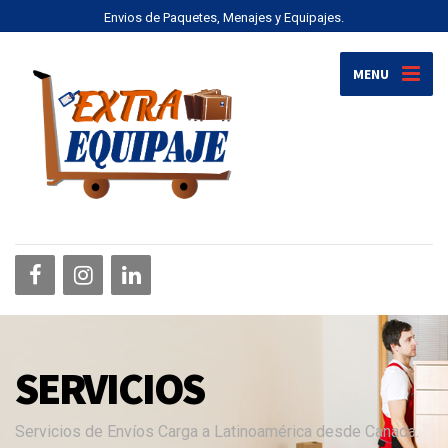
Envios de Paquetes, Menajes y Equipajes.
MENU
SERVICIOS
Servicios de Envíos Carga a Latinoamérica desde Canada.